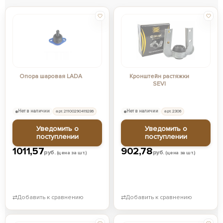
Опора шаровая LADA
Кронштейн растяжки
SEVI
Нет в наличии
арт. 21100290419286
Нет в наличии
арт. 2306
Уведомить о
Уведомить о
поступлении
поступлении
1011,57
902,78
руб.
руб.
(цена за шт.)
(цена за шт.)
⇄
Добавить к сравнению
⇄
Добавить к сравнению