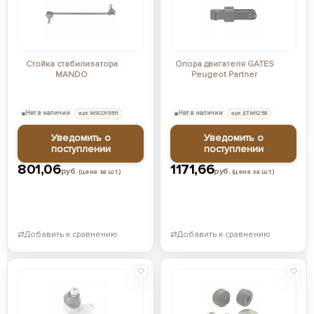
Стойка стабилизатора
Опора двигателя GATES
MANDO
Peugeot Partner
Нет в наличии
арт. MSC015511
Нет в наличии
арт. ETM1258
Уведомить о
Уведомить о
поступлении
поступлении
801,06
1171,66
руб.
руб.
(цена за шт.)
(цена за шт.)
⇄
Добавить к сравнению
⇄
Добавить к сравнению