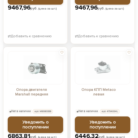
9467,96
9467,96
руб.
руб.
(цена за шт.)
(цена за шт.)
⇄
Добавить к сравнению
⇄
Добавить к сравнению
Опора двигателя
Опора КПП Metaco
Marshall передняя
левая
Нет в наличии
арт. M8080338
Нет в наличии
арт. 4734034L
Уведомить о
Уведомить о
поступлении
поступлении
6863,81
6446,32
руб.
руб.
(цена за шт.)
(цена за шт.)