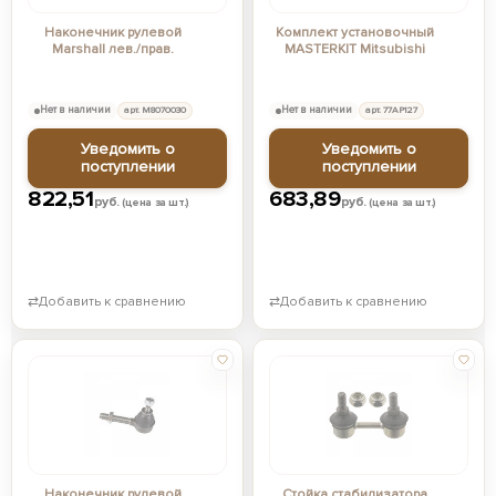
Наконечник рулевой
Комплект установочный
Marshall лев./прав.
MASTERKIT Mitsubishi
Нет в наличии
арт. M8070030
Нет в наличии
арт. 77AP127
Уведомить о
Уведомить о
поступлении
поступлении
822,51
683,89
руб.
руб.
(цена за шт.)
(цена за шт.)
⇄
Добавить к сравнению
⇄
Добавить к сравнению
Наконечник рулевой
Cтойка стабилизатора