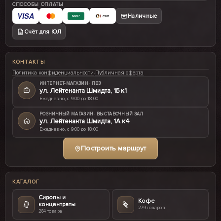
СПОСОБЫ ОПЛАТЫ
VISA
Наличные
МИР
СБП
Счёт для ЮЛ
КОНТАКТЫ
Политика конфиденциальности
·
Публичная оферта
ИНТЕРНЕТ-МАГАЗИН · ПВЗ
ул. Лейтенанта Шмидта, 1Б к1
Ежедневно, с 9:00 до 18:00
РОЗНИЧНЫЙ МАГАЗИН · ВЫСТАВОЧНЫЙ ЗАЛ
ул. Лейтенанта Шмидта, 1А к4
Ежедневно, с 9:00 до 18:00
Построить маршрут
КАТАЛОГ
Сиропы и
Кофе
концентраты
279 товаров
284 товара