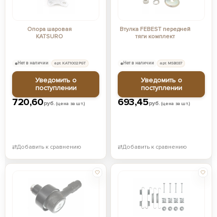
Опора шаровая
Втулка FEBEST передней
KATSURO
тяги комплект
Нет в наличии
арт. KAT1002PGT
Нет в наличии
арт. MSB037
Уведомить о
Уведомить о
поступлении
поступлении
720,60
693,45
руб.
руб.
(цена за шт.)
(цена за шт.)
⇄
Добавить к сравнению
⇄
Добавить к сравнению