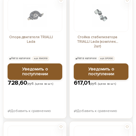
Опора двигателя TRIALLI
Стойка стабилизатора
Lada
TRIALLI Lada (комплект
2шт)
Нет в наличии
арт. RM0118
Нет в наличии
арт. SP0190
Уведомить о
Уведомить о
поступлении
поступлении
728,60
617,01
руб.
руб.
(цена за шт.)
(цена за шт.)
⇄
Добавить к сравнению
⇄
Добавить к сравнению