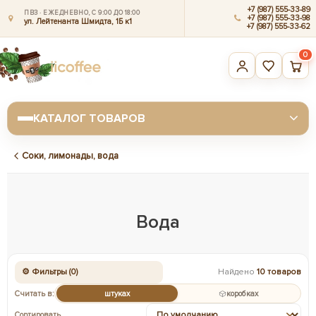
+7 (987) 555-33-89
ПВЗ · ЕЖЕДНЕВНО, С 9:00 ДО 18:00
+7 (987) 555-33-98
ул. Лейтенанта Шмидта, 1Б к1
+7 (987) 555-33-62
0
КАТАЛОГ ТОВАРОВ
Соки, лимонады, вода
Вода
⚙ Фильтры (0)
Найдено
10 товаров
Считать в:
штуках
коробках
Сортировать