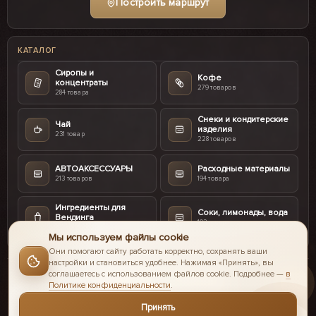
Построить маршрут
КАТАЛОГ
Сиропы и
Кофе
концентраты
279 товаров
284 товара
Снеки и кондитерские
Чай
изделия
231 товар
228 товаров
АВТОАКСЕССУАРЫ
Расходные материалы
213 товаров
194 товара
Ингредиенты для
Соки, лимонады, вода
Вендинга
103 товара
187 товаров
Мы используем файлы cookie
Они помогают сайту работать корректно, сохранять ваши
настройки и становиться удобнее. Нажимая «Принять», вы
соглашаетесь с использованием файлов cookie. Подробнее —
в
Политике конфиденциальности
.
© 2016-2026 II Coffee интернет-магазин.
Принять