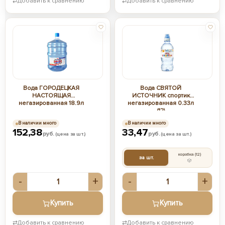
⇄
Добавить к сравнению
⇄
Добавить к сравнению
Вода ГОРОДЕЦКАЯ
Вода СВЯТОЙ
НАСТОЯЩАЯ
ИСТОЧНИК спортик
негазированная 18.9л
негазированная 0.33л
(12)
В наличии много
В наличии много
152,38
33,47
руб.
руб.
(цена за шт.)
(цена за шт.)
коробка
(12)
за шт.
-
+
-
+
Купить
Купить
⇄
Добавить к сравнению
⇄
Добавить к сравнению