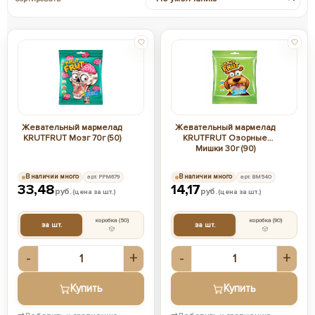
Жевательный мармелад
Жевательный мармелад
KRUTFRUT Мозг 70г (50)
KRUTFRUT Озорные
Мишки 30г (90)
В наличии много
арт. РРМ679
В наличии много
арт. ВМ540
33,48
14,17
руб.
руб.
(цена за шт.)
(цена за шт.)
коробка
(50)
коробка
(90)
за шт.
за шт.
-
+
-
+
Купить
Купить