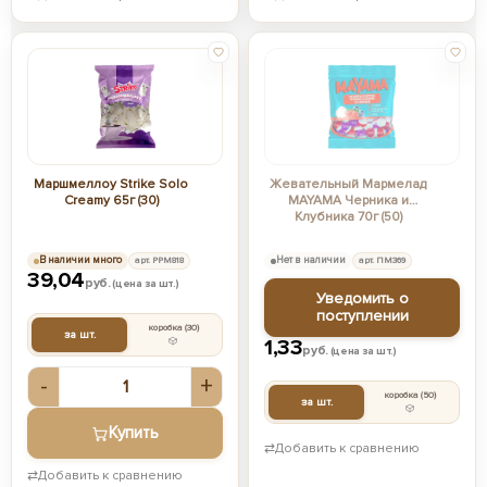
Маршмеллоу Strike Solo
Жевательный Мармелад
Creamy 65г (30)
MAYAMA Черника и
Клубника 70г (50)
В наличии много
арт. РРМ818
Нет в наличии
арт. ПМ369
39,04
руб.
(цена за шт.)
Уведомить о
поступлении
коробка
(30)
за шт.
1,33
руб.
(цена за шт.)
-
+
коробка
(50)
за шт.
Купить
⇄
Добавить к сравнению
⇄
Добавить к сравнению