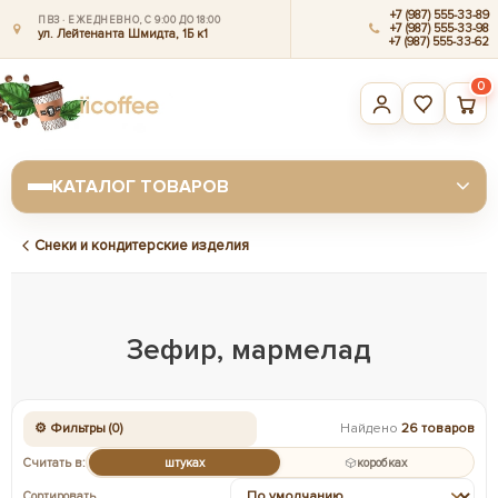
+7 (987) 555-33-89
ПВЗ · ЕЖЕДНЕВНО, С 9:00 ДО 18:00
+7 (987) 555-33-98
ул. Лейтенанта Шмидта, 1Б к1
+7 (987) 555-33-62
0
КАТАЛОГ ТОВАРОВ
Снеки и кондитерские изделия
Зефир, мармелад
⚙ Фильтры (0)
Найдено
26 товаров
Считать в:
штуках
коробках
Сортировать