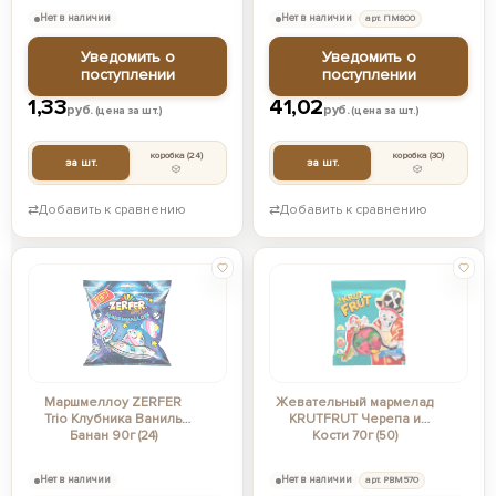
Нет в наличии
Нет в наличии
арт. ПМ800
Уведомить о
Уведомить о
поступлении
поступлении
1,33
41,02
руб.
руб.
(цена за шт.)
(цена за шт.)
коробка
(24)
коробка
(30)
за шт.
за шт.
⇄
Добавить к сравнению
⇄
Добавить к сравнению
Маршмеллоу ZERFER
Жевательный мармелад
Trio Клубника Ваниль
KRUTFRUT Черепа и
Банан 90г (24)
Кости 70г (50)
Нет в наличии
Нет в наличии
арт. РВМ570