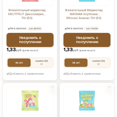
Жевательный мармелад
Жевательный Мармелад
KRUTFRUT Динозаврики
MAYAMA Клубника
70г (50)
Яблоко Ананас 70г (50)
Нет в наличии
арт. ВМ545
Нет в наличии
арт. ПМ359
Уведомить о
Уведомить о
поступлении
поступлении
1,33
1,33
руб.
руб.
(цена за шт.)
(цена за шт.)
коробка
(50)
коробка
(50)
за шт.
за шт.
⇄
Добавить к сравнению
⇄
Добавить к сравнению