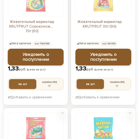
Жевательный мармелад
Жевательный мармелад
KRUTFRUT Сороконожки
KRUTFRUT 30г (90)
70г (50)
Нет в наличии
арт. РВМ568
Нет в наличии
арт. ВМ539
Уведомить о
Уведомить о
поступлении
поступлении
1,33
1,33
руб.
руб.
(цена за шт.)
(цена за шт.)
коробка
(50)
коробка
(90)
за шт.
за шт.
⇄
Добавить к сравнению
⇄
Добавить к сравнению