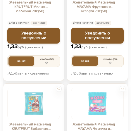
Жевательный мармелад
Жевательный Мармелад
KRUTFRUT Милые
MAYAMA Фруктовое
бабочки 70г (50)
ассорти 70г (50)
Нет в наличии
арт. ПМ398
Нет в наличии
арт. ПМ670
Уведомить о
Уведомить о
поступлении
поступлении
1,33
1,33
руб.
руб.
(цена за шт.)
(цена за шт.)
коробка
(50)
коробка
(50)
за шт.
за шт.
⇄
Добавить к сравнению
⇄
Добавить к сравнению
Жевательный мармелад
Жевательный Мармелад
KRUTFRUT Забавные
MAYAMA Черника и