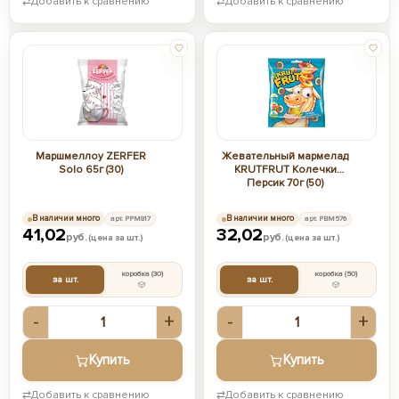
⇄
Добавить к сравнению
⇄
Добавить к сравнению
Маршмеллоу ZERFER
Жевательный мармелад
Solo 65г (30)
KRUTFRUT Колечки
Персик 70г (50)
В наличии много
арт. РРМ817
В наличии много
арт. РВМ576
41,02
32,02
руб.
руб.
(цена за шт.)
(цена за шт.)
коробка
(30)
коробка
(50)
за шт.
за шт.
-
+
-
+
Купить
Купить
⇄
Добавить к сравнению
⇄
Добавить к сравнению