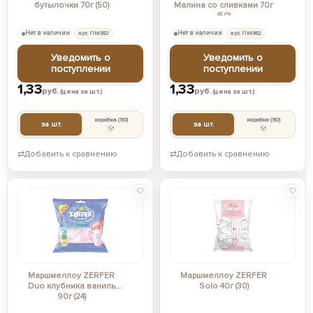
бутылочки 70г (50)
Малина со сливками 70г
(50)
Нет в наличии
арт. ПМ382
Нет в наличии
арт. ПМ362
Уведомить о
Уведомить о
поступлении
поступлении
1,33
1,33
руб.
руб.
(цена за шт.)
(цена за шт.)
коробка
(50)
коробка
(50)
за шт.
за шт.
⇄
Добавить к сравнению
⇄
Добавить к сравнению
Маршмеллоу ZERFER
Маршмеллоу ZERFER
Duo клубника ваниль
Solo 40г (30)
90г (24)