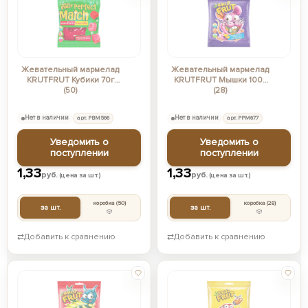
Жевательный мармелад
Жевательный мармелад
KRUTFRUT Кубики 70г
KRUTFRUT Мышки 100г
(50)
(28)
Нет в наличии
арт. РВМ566
Нет в наличии
арт. РРМ677
Уведомить о
Уведомить о
поступлении
поступлении
1,33
1,33
руб.
руб.
(цена за шт.)
(цена за шт.)
коробка
(50)
коробка
(28)
за шт.
за шт.
⇄
Добавить к сравнению
⇄
Добавить к сравнению