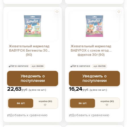
Жевательный мармелад
Жевательный мармелад
BABYFOX Бегемоты 30г
BABYFOX с соком ягод и
(90)
фруктов 30г (90)
Нет в наличии
арт. ВМ366
Нет в наличии
арт. ВМ538
Уведомить о
Уведомить о
поступлении
поступлении
22,63
16,24
руб.
руб.
(цена за шт.)
(цена за шт.)
коробка
(90)
коробка
(90)
за шт.
за шт.
⇄
Добавить к сравнению
⇄
Добавить к сравнению