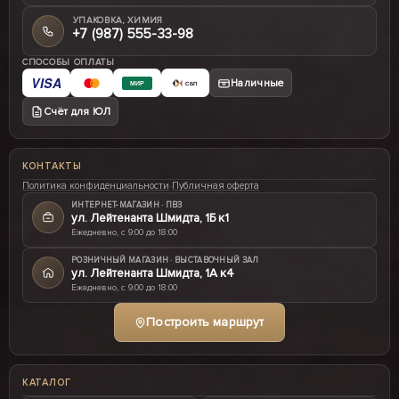
УПАКОВКА, ХИМИЯ
+7 (987) 555-33-98
СПОСОБЫ ОПЛАТЫ
VISA
Наличные
МИР
СБП
Счёт для ЮЛ
КОНТАКТЫ
Политика конфиденциальности
·
Публичная оферта
ИНТЕРНЕТ-МАГАЗИН · ПВЗ
ул. Лейтенанта Шмидта, 1Б к1
Ежедневно, с 9:00 до 18:00
РОЗНИЧНЫЙ МАГАЗИН · ВЫСТАВОЧНЫЙ ЗАЛ
ул. Лейтенанта Шмидта, 1А к4
Ежедневно, с 9:00 до 18:00
Построить маршрут
КАТАЛОГ