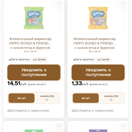
Жевательный мармелад
Жевательный мармелад
HIPPO BONDI & FRIENDS
HIPPO BONDI & FRIENDS
с соком ягод и фруктов
с соком ягод и фруктов
30г (90)
70г (50)
Нет в наличии
арт. ВМ560
Нет в наличии
арт. ВМ561
Уведомить о
Уведомить о
поступлении
поступлении
14,51
1,33
руб.
руб.
(цена за шт.)
(цена за шт.)
коробка
(90)
коробка
(50)
за шт.
за шт.
⇄
Добавить к сравнению
⇄
Добавить к сравнению