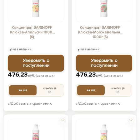
Концентрат BARINOFF
Концентрат BARINOFF
Клюква-Апельсин 1000г
Клюква-Можжевельник
(6)
1000г (6)
Нет в наличии
Нет в наличии
Уведомить о
Уведомить о
поступлении
поступлении
476,23
476,23
руб.
руб.
(цена за шт.)
(цена за шт.)
коробка
(6)
коробка
(6)
за шт.
за шт.
⇄
Добавить к сравнению
⇄
Добавить к сравнению