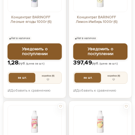
Концентрат BARINOFF
Концентрат BARINOFF
Лесные ягоды 1000г (6)
Лимон-Имбирь 1000г (6)
Нет в наличии
Нет в наличии
Уведомить о
Уведомить о
поступлении
поступлении
1,28
397,49
руб.
руб.
(цена за шт.)
(цена за шт.)
коробка
(6)
коробка
(6)
за шт.
за шт.
⇄
Добавить к сравнению
⇄
Добавить к сравнению