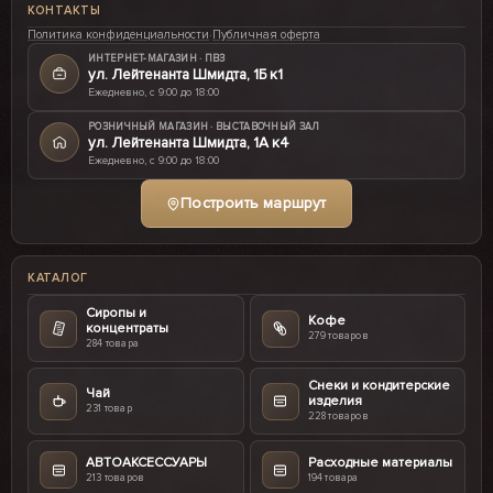
КОНТАКТЫ
Политика конфиденциальности
·
Публичная оферта
ИНТЕРНЕТ-МАГАЗИН · ПВЗ
ул. Лейтенанта Шмидта, 1Б к1
Ежедневно, с 9:00 до 18:00
РОЗНИЧНЫЙ МАГАЗИН · ВЫСТАВОЧНЫЙ ЗАЛ
ул. Лейтенанта Шмидта, 1А к4
Ежедневно, с 9:00 до 18:00
Построить маршрут
КАТАЛОГ
Сиропы и
Кофе
концентраты
279 товаров
284 товара
Снеки и кондитерские
Чай
изделия
231 товар
228 товаров
АВТОАКСЕССУАРЫ
Расходные материалы
213 товаров
194 товара