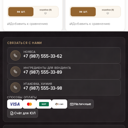
коробка
(6)
коробка
(6)
за шт.
за шт.
⇄
Добавить к сравнению
⇄
Добавить к сравнению
СВЯЗАТЬСЯ С НАМИ
HORECA
+7 (987) 555-33-62
ИНГРЕДИЕНТЫ ДЛЯ ВЕНДИНГА
+7 (987) 555-33-89
УПАКОВКА, ХИМИЯ
+7 (987) 555-33-98
СПОСОБЫ ОПЛАТЫ
VISA
Наличные
МИР
СБП
Счёт для ЮЛ