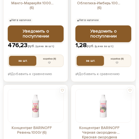
Манго-Маракуйя 1000г
Облепиха-Имбирь 1000г
(6)
(6)
Нет в наличии
Нет в наличии
Уведомить о
Уведомить о
поступлении
поступлении
476,23
1,28
руб.
руб.
(цена за шт.)
(цена за шт.)
коробка
(6)
коробка
(6)
за шт.
за шт.
⇄
Добавить к сравнению
⇄
Добавить к сравнению
Концентрат BARINOFF
Концентрат BARINOFF
Ревень 1000г (6)
Черная смородина-
Красная смородина