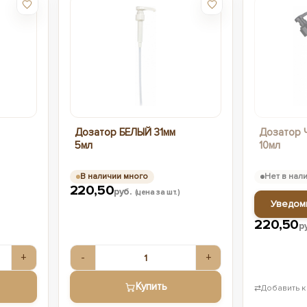
Дозатор БЕЛЫЙ 31мм
Дозатор 
5мл
10мл
В наличии много
Нет в нал
220,50
руб.
(цена за шт.)
Уведом
220,50
р
+
-
+
Купить
⇄
Добавить к