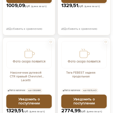
1009,09
1329,51
руб.
руб.
(цена за шт.)
(цена за шт.)
⇄
Добавить к сравнению
⇄
Добавить к сравнению
Фото скоро появится
Фото скоро появится
Наконечник рулевой
Тяга FEBEST задняя
CTR правый Chevrolet
продольная
Lacetti
Нет в наличии
арт. CE0288R
Нет в наличии
арт. 1025LAC1
Уведомить о
Уведомить о
поступлении
поступлении
1329,51
2774,99
руб.
руб.
(цена за шт.)
(цена за шт.)