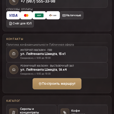
+7 (987) 555-33-98
СПОСОБЫ ОПЛАТЫ
VISA
Наличные
МИР
СБП
Счёт для ЮЛ
КОНТАКТЫ
Политика конфиденциальности
·
Публичная оферта
ИНТЕРНЕТ-МАГАЗИН · ПВЗ
ул. Лейтенанта Шмидта, 1Б к1
Ежедневно, с 9:00 до 18:00
РОЗНИЧНЫЙ МАГАЗИН · ВЫСТАВОЧНЫЙ ЗАЛ
ул. Лейтенанта Шмидта, 1А к4
Ежедневно, с 9:00 до 18:00
Построить маршрут
КАТАЛОГ
Сиропы и
Кофе
концентраты