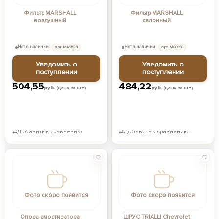
Фильтр MARSHALL
Фильтр MARSHALL
воздушный
салонный
Нет в наличии
арт. MA1528
Нет в наличии
арт. MC8998
Уведомить о
Уведомить о
поступлении
поступлении
504,55
484,22
руб.
руб.
(цена за шт.)
(цена за шт.)
⇄
Добавить к сравнению
⇄
Добавить к сравнению
Фото скоро появится
Фото скоро появится
Опора амортизатора
ШРУС TRIALLI Chevrolet