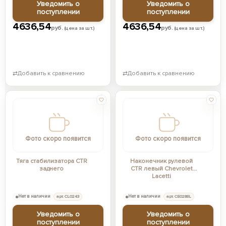
Уведомить о
Уведомить о
поступлении
поступлении
4636,54
4636,54
руб.
руб.
(цена за шт.)
(цена за шт.)
⇄
Добавить к сравнению
⇄
Добавить к сравнению
Фото скоро появится
Фото скоро появится
Тяга стабилизатора CTR
Наконечник рулевой
заднего
CTR левый Chevrolet
Lacetti
Нет в наличии
арт. CL0243
Нет в наличии
арт. CE0288L
Уведомить о
Уведомить о
поступлении
поступлении