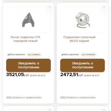
Рычаг подвески CTR
Подшипник ступичный
передний левый
MILES задний
Нет в наличии
арт. CQ0664L
Нет в наличии
арт. DWB0023
Уведомить о
Уведомить о
поступлении
поступлении
3521,05
2472,51
руб.
руб.
(цена за шт.)
(цена за шт.)
⇄
Добавить к сравнению
⇄
Добавить к сравнению