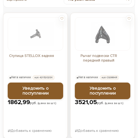
Ступица STELLOX задняя
Рычаг подвески CTR
передний правый
Нет в наличии
арт. 4215202SX
Нет в наличии
арт. CQ0664R
Уведомить о
Уведомить о
поступлении
поступлении
1862,99
3521,05
руб.
руб.
(цена за шт.)
(цена за шт.)
⇄
Добавить к сравнению
⇄
Добавить к сравнению