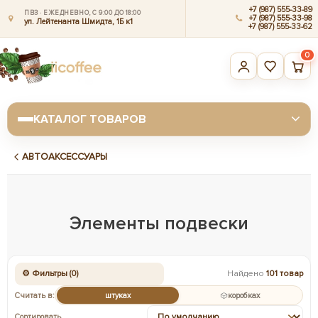
+7 (987) 555-33-89
ПВЗ · ЕЖЕДНЕВНО, С 9:00 ДО 18:00
+7 (987) 555-33-98
ул. Лейтенанта Шмидта, 1Б к1
+7 (987) 555-33-62
0
КАТАЛОГ ТОВАРОВ
АВТОАКСЕССУАРЫ
Элементы подвески
⚙ Фильтры (0)
Найдено
101 товар
Считать в:
штуках
коробках
Сортировать