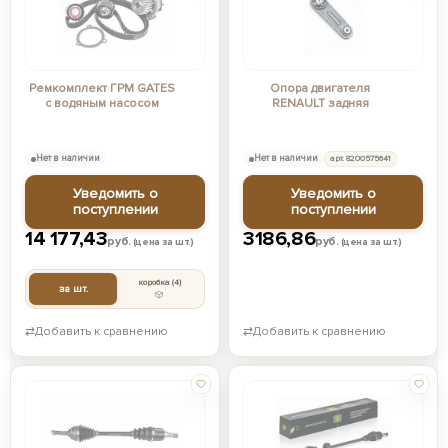
Ремкомплект ГРМ GATES
Опора двигателя
с водяным насосом
RENAULT задняя
Нет в наличии
Нет в наличии
арт. 8200575641
Уведомить о
Уведомить о
поступлении
поступлении
14 177,43
3186,86
руб.
руб.
(цена за шт.)
(цена за шт.)
коробка
(4)
за шт.
⇄
Добавить к сравнению
⇄
Добавить к сравнению