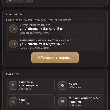
КОНТАКТЫ
Политика конфиденциальности
·
Публичная оферта
ИНТЕРНЕТ-МАГАЗИН · ПВЗ
ул. Лейтенанта Шмидта, 1Б к1
Ежедневно, с 9:00 до 18:00
РОЗНИЧНЫЙ МАГАЗИН · ВЫСТАВОЧНЫЙ ЗАЛ
ул. Лейтенанта Шмидта, 1А к4
Ежедневно, с 9:00 до 18:00
Построить маршрут
КАТАЛОГ
Сиропы и
Кофе
концентраты
279 товаров
284 товара
Снеки и кондитерские
Чай
изделия
231 товар
228 товаров