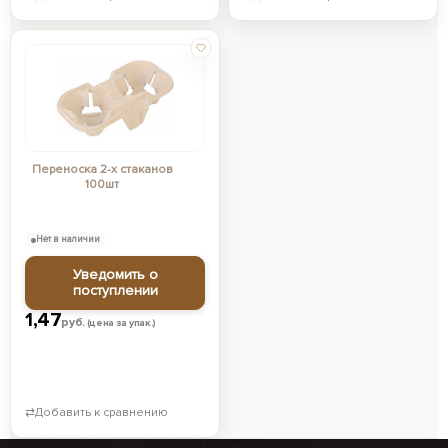
Переноска 2-х стаканов
100шт
Нет в наличии
Уведомить о
поступлении
1,47
руб.
(цена за упак.)
⇄
Добавить к сравнению