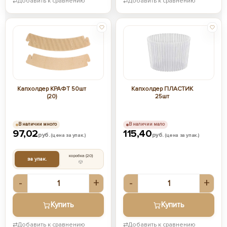
⇄
Добавить к сравнению
⇄
Добавить к сравнению
Капхолдер КРАФТ 50шт
Капхолдер ПЛАСТИК
(20)
25шт
В наличии много
В наличии мало
97,02
115,40
руб.
руб.
(цена за упак.)
(цена за упак.)
коробка
(20)
за упак.
-
+
-
+
Купить
Купить
⇄
Добавить к сравнению
⇄
Добавить к сравнению