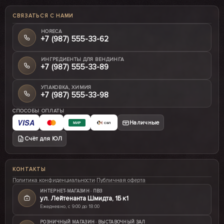
СВЯЗАТЬСЯ С НАМИ
HORECA
+7 (987) 555-33-62
ИНГРЕДИЕНТЫ ДЛЯ ВЕНДИНГА
+7 (987) 555-33-89
УПАКОВКА, ХИМИЯ
+7 (987) 555-33-98
СПОСОБЫ ОПЛАТЫ
VISA
Наличные
МИР
СБП
Счёт для ЮЛ
КОНТАКТЫ
Политика конфиденциальности
·
Публичная оферта
ИНТЕРНЕТ-МАГАЗИН · ПВЗ
ул. Лейтенанта Шмидта, 1Б к1
Ежедневно, с 9:00 до 18:00
РОЗНИЧНЫЙ МАГАЗИН · ВЫСТАВОЧНЫЙ ЗАЛ