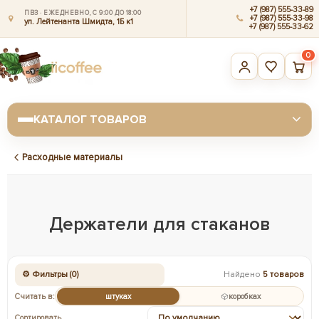
+7 (987) 555-33-89
ПВЗ · ЕЖЕДНЕВНО, С 9:00 ДО 18:00
+7 (987) 555-33-98
ул. Лейтенанта Шмидта, 1Б к1
+7 (987) 555-33-62
0
КАТАЛОГ ТОВАРОВ
Расходные материалы
Держатели для стаканов
⚙ Фильтры (0)
Найдено
5 товаров
Считать в:
штуках
коробках
Сортировать