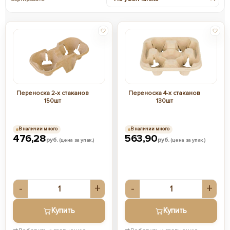
Переноска 2-х стаканов
Переноска 4-х стаканов
150шт
130шт
В наличии много
В наличии много
476,28
563,90
руб.
руб.
(цена за упак.)
(цена за упак.)
-
+
-
+
Купить
Купить