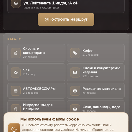
ул. Лейтенанта Шмидта, 1А к4
Ежедневно, с 9:00 до 18:00
Построить маршрут
КАТАЛОГ
Сиропы и
Кофе
концентраты
279 товаров
284 товара
Снеки и кондитерские
Чай
изделия
231 товар
228 товаров
АВТОАКСЕССУАРЫ
Расходные материалы
213 товаров
194 товара
Ингредиенты для
Соки, лимонады, вода
Вендинга
103 товара
187 товаров
Мы используем файлы cookie
Они помогают сайту работать корректно, сохранять ваши
настройки и становиться удобнее. Нажимая «Принять», вы