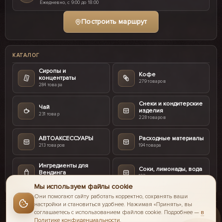
Ежедневно, с 9:00 до 18:00
Построить маршрут
КАТАЛОГ
Сиропы и
Кофе
концентраты
279 товаров
284 товара
Снеки и кондитерские
Чай
изделия
231 товар
228 товаров
АВТОАКСЕССУАРЫ
Расходные материалы
213 товаров
194 товара
Ингредиенты для
Соки, лимонады, вода
Вендинга
103 товара
187 товаров
Мы используем файлы cookie
Они помогают сайту работать корректно, сохранять ваши
настройки и становиться удобнее. Нажимая «Принять», вы
соглашаетесь с использованием файлов cookie. Подробнее —
в
Политике конфиденциальности
.