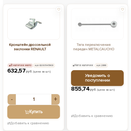
Кронштейн дроссельной
Тяга переключения
заслонки RENAULT
передач METALCAUCHO
В наличии мало
арт. 8200545903
Нет в наличии
арт. 2866
632,57
руб.
(цена за шт.)
Уведомить о
поступлении
855,74
руб.
(цена за шт.)
-
+
Купить
⇄
Добавить к сравнению
⇄
Добавить к сравнению