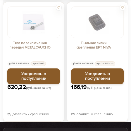
Тяга переключения
Пыльник вилки
передач METALCAUCHO
сцепления БРТ NIVA
Нет в наличии
арт. 02865
Нет в наличии
арт. 21011601211
Уведомить о
Уведомить о
поступлении
поступлении
620,22
166,19
руб.
руб.
(цена за шт.)
(цена за шт.)
⇄
Добавить к сравнению
⇄
Добавить к сравнению