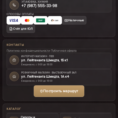
УПАКОВКА, ХИМИЯ
+7 (987) 555-33-98
СПОСОБЫ ОПЛАТЫ
VISA
Наличные
МИР
СБП
Счёт для ЮЛ
КОНТАКТЫ
Политика конфиденциальности
·
Публичная оферта
ИНТЕРНЕТ-МАГАЗИН · ПВЗ
ул. Лейтенанта Шмидта, 1Б к1
Ежедневно, с 9:00 до 18:00
РОЗНИЧНЫЙ МАГАЗИН · ВЫСТАВОЧНЫЙ ЗАЛ
ул. Лейтенанта Шмидта, 1А к4
Ежедневно, с 9:00 до 18:00
Построить маршрут
КАТАЛОГ
Сиропы и