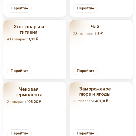
Перейти
→
Перейти
→
Хозтовары и
Чай
гигиена
231 товар
от
1,15 ₽
43 товара
от
1,33 ₽
Перейти
→
Перейти
→
Чековая
Замороженое
пюре и ягоды
термолента
23 товара
от
401,31 ₽
2 товара
от
103,20 ₽
Перейти
→
Перейти
→