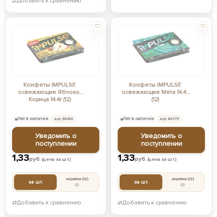
⇄
Добавить к сравнению
Конфеты IMPULSE
Конфеты IMPULSE
освежающие Яблоко-
освежающие Мята 14.4г
Корица 14.4г (12)
(12)
Нет в наличии
арт. ВК601
Нет в наличии
арт. ВК175
Уведомить о
Уведомить о
поступлении
поступлении
1,33
1,33
руб.
руб.
(цена за шт.)
(цена за шт.)
коробка
(12)
коробка
(12)
за шт.
за шт.
⇄
Добавить к сравнению
⇄
Добавить к сравнению