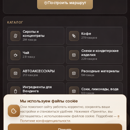
Построить маршрут
КАТАЛОГ
Сиропы и
Кофе
концентраты
279 товаров
284 товара
Снеки и кондитерские
Чай
изделия
231 товар
228 товаров
АВТОАКСЕССУАРЫ
Расходные материалы
213 товаров
194 товара
Ингредиенты для
Соки, лимонады, вода
Вендинга
103 товара
187 товаров
Мы используем файлы cookie
Они помогают сайту работать корректно, сохранять ваши
настройки и становиться удобнее. Нажимая «Принять», вы
соглашаетесь с использованием файлов cookie. Подробнее —
в
Политике конфиденциальности
.
© 2016-2026 II Coffee интернет-магазин.
Принять