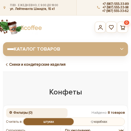
+7 (987) 555-33-89
ПВЗ · ЕЖЕДНЕВНО, С 9:00 ДО 18:00
+7 (987) 555-33-98
ул. Лейтенанта Шмидта, 1Б к1
+7 (987) 555-33-62
0
КАТАЛОГ ТОВАРОВ
Снеки и кондитерские изделия
Конфеты
⚙ Фильтры (0)
Найдено
8 товаров
Считать в:
штуках
коробках
Сортировать