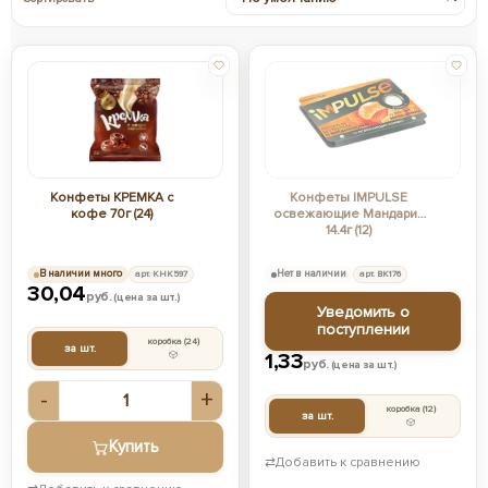
Конфеты КРЕМКА с
Конфеты IMPULSE
кофе 70г (24)
освежающие Мандарин
14.4г (12)
В наличии много
арт. КНК597
Нет в наличии
арт. ВК176
30,04
руб.
(цена за шт.)
Уведомить о
поступлении
коробка
(24)
за шт.
1,33
руб.
(цена за шт.)
-
+
коробка
(12)
за шт.
Купить
⇄
Добавить к сравнению