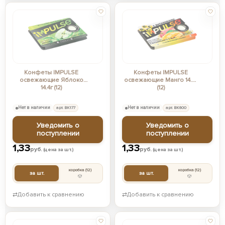
Конфеты IMPULSE
Конфеты IMPULSE
освежающие Яблоко
освежающие Манго 14.4г
14.4г (12)
(12)
Нет в наличии
арт. ВК177
Нет в наличии
арт. ВК600
Уведомить о
Уведомить о
поступлении
поступлении
1,33
1,33
руб.
руб.
(цена за шт.)
(цена за шт.)
коробка
(12)
коробка
(12)
за шт.
за шт.
⇄
Добавить к сравнению
⇄
Добавить к сравнению