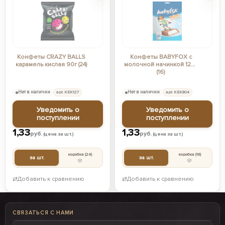
Конфеты CRAZY BALLS
Конфеты BABYFOX c
карамель кислая 90г (24)
молочной начинкой 120г
(16)
Нет в наличии
арт. КЕК127
Нет в наличии
арт. КЕК804
Уведомить о
Уведомить о
поступлении
поступлении
1,33
1,33
руб.
руб.
(цена за шт.)
(цена за шт.)
коробка
(24)
коробка
(16)
за шт.
за шт.
⇄
Добавить к сравнению
⇄
Добавить к сравнению
СВЯЗАТЬСЯ С НАМИ