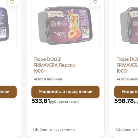
Пюре DOLCE
Пюре DO
PRIMAVERA Персик
PRIMAVER
1000г
1000г
Нет в наличии
Нет в нал
ении
Уведомить о поступлении
Уведом
533,81
598,78
руб.
р
(цена за шт.)
⇄
Добавить к сравнению
⇄
Добавить к