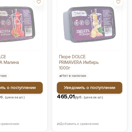
LCE
Пюре DOLCE
A Малина
PRIMAVERA Имбирь
1000г
ичии
Нет в наличии
ить о поступлении
Уведомить о поступлении
465,01
уб.
руб.
(цена за шт.)
(цена за шт.)
 сравнению
⇄
Добавить к сравнению