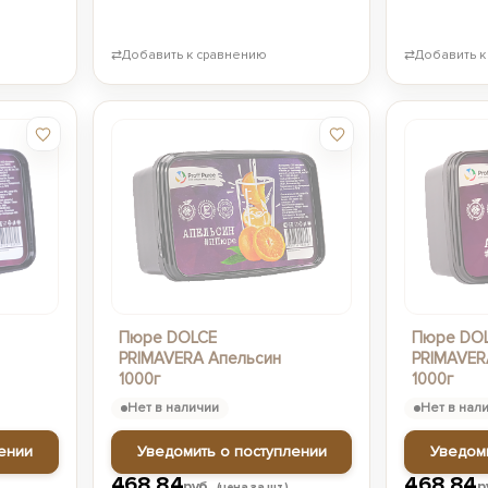
⇄
Добавить к сравнению
⇄
Добавить к
Пюре DOLCE
Пюре DO
PRIMAVERA Апельсин
PRIMAVER
1000г
1000г
Нет в наличии
Нет в нал
ении
Уведомить о поступлении
Уведом
468,84
468,84
руб.
р
(цена за шт.)