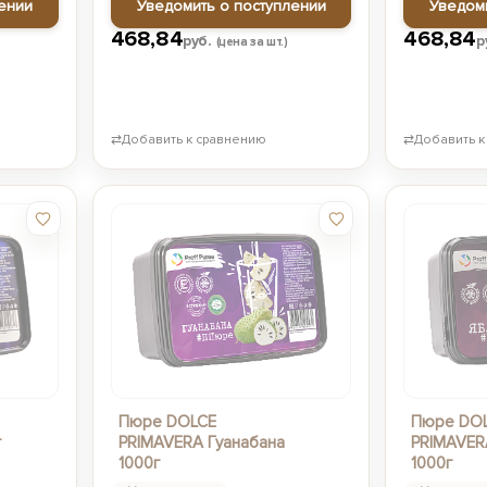
ении
Уведомить о поступлении
Уведом
468,84
468,84
руб.
р
(цена за шт.)
⇄
Добавить к сравнению
⇄
Добавить к
Пюре DOLCE
Пюре DO
г
PRIMAVERA Гуанабана
PRIMAVER
1000г
1000г