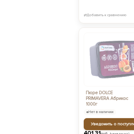
⇄
Добавить к сравнению
Пюре DOLCE
PRIMAVERA Абрикос
1000г
Нет в наличии
Уведомить о поступл
401,31
руб.
(цена за шт.)