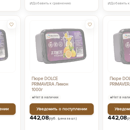
⇄
Добавить к сравнению
⇄
Добавить к
Пюре DOLCE
Пюре DO
PRIMAVERA Лимон
PRIMAVER
1000г
Нет в наличии
Нет в нал
ении
Уведомить о поступлении
Уведом
442,08
442,08
руб.
р
(цена за шт.)