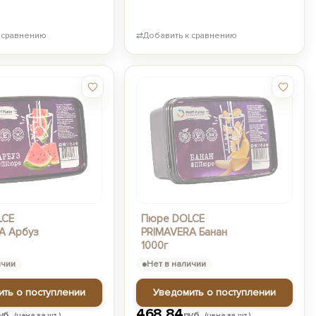
 сравнению
⇄
Добавить к сравнению
LCE
Пюре DOLCE
A Арбуз
PRIMAVERA Банан
1000г
ичии
Нет в наличии
ить о поступлении
Уведомить о поступлении
468,84
уб.
руб.
(цена за шт.)
(цена за шт.)