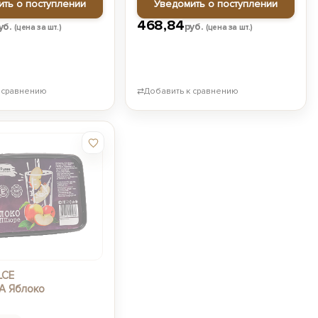
ить о поступлении
Уведомить о поступлении
468,84
уб.
руб.
(цена за шт.)
(цена за шт.)
 сравнению
⇄
Добавить к сравнению
LCE
A Яблоко