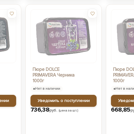
Пюре DOLCE
Пюре DO
PRIMAVERA Черника
PRIMAVER
1000г
1000г
Нет в наличии
Нет в нал
ении
Уведомить о поступлении
Уведом
736,38
668,85
руб.
р
(цена за шт.)