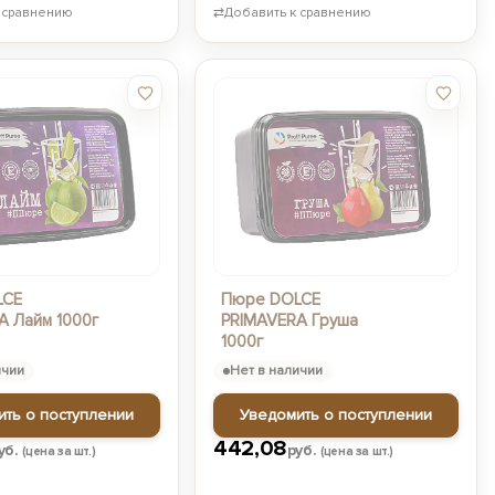
 сравнению
⇄
Добавить к сравнению
LCE
Пюре DOLCE
A Лайм 1000г
PRIMAVERA Груша
1000г
ичии
Нет в наличии
ить о поступлении
Уведомить о поступлении
442,08
уб.
руб.
(цена за шт.)
(цена за шт.)