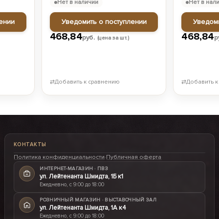
Нет в наличии
Нет в нал
ении
Уведомить о поступлении
Уведом
468,84
468,84
руб.
р
(цена за шт.)
⇄
Добавить к сравнению
⇄
Добавить к
КОНТАКТЫ
Политика конфиденциальности
·
Публичная оферта
ИНТЕРНЕТ-МАГАЗИН · ПВЗ
ул. Лейтенанта Шмидта, 1Б к1
Ежедневно, с 9:00 до 18:00
РОЗНИЧНЫЙ МАГАЗИН · ВЫСТАВОЧНЫЙ ЗАЛ
ул. Лейтенанта Шмидта, 1А к4
Ежедневно, с 9:00 до 18:00