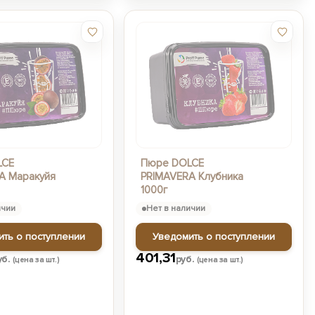
LCE
Пюре DOLCE
A Маракуйя
PRIMAVERA Клубника
1000г
ичии
Нет в наличии
ить о поступлении
Уведомить о поступлении
401,31
уб.
руб.
(цена за шт.)
(цена за шт.)