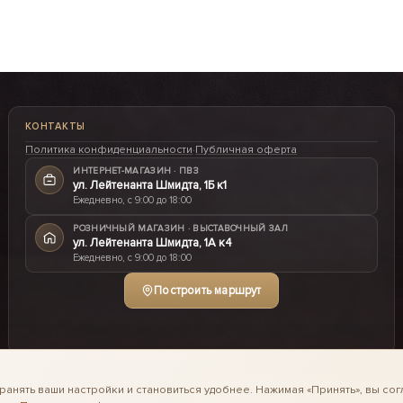
КОНТАКТЫ
Политика конфиденциальности
·
Публичная оферта
ИНТЕРНЕТ-МАГАЗИН · ПВЗ
ул. Лейтенанта Шмидта, 1Б к1
Ежедневно, с 9:00 до 18:00
РОЗНИЧНЫЙ МАГАЗИН · ВЫСТАВОЧНЫЙ ЗАЛ
ул. Лейтенанта Шмидта, 1А к4
Ежедневно, с 9:00 до 18:00
Построить маршрут
ранять ваши настройки и становиться удобнее. Нажимая «Принять», вы сог
© 2016-2026 II Coffee интерне