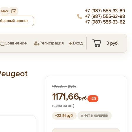
+7 (987) 555-33-89
MAX
+7 (987) 555-33-98
обратный звонок
+7 (987) 555-33-62
0
руб.
Сравнение
Регистрация
Вход
Peugeot
1195,57
руб.
1171,66
руб.
−2%
(цена за шт.)
Нет в наличии
−23,91 руб.