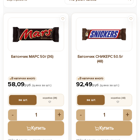
Батончик МАРС 50г (36)
Батончик СНИКЕРС 50.5г
(48)
В наличии много
В наличии много
58,09
92,49
руб.
руб.
(цена за шт.)
(цена за шт.)
коробка
(36)
коробка
(48)
за шт.
за шт.
-
+
-
+
Купить
Купить