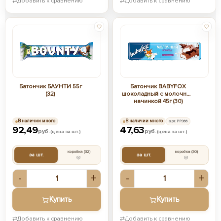
⇄
Добавить к сравнению
⇄
Добавить к сравнению
Батончик БАУНТИ 55г
Батончик BABYFOX
(32)
шоколадный с молочной
начинкой 45г (30)
В наличии много
В наличии много
арт. РР366
92,49
47,63
руб.
руб.
(цена за шт.)
(цена за шт.)
коробка
(32)
коробка
(30)
за шт.
за шт.
-
+
-
+
Купить
Купить
⇄
Добавить к сравнению
⇄
Добавить к сравнению