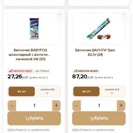
Батончик BABYFOX
Батончик БАУНТИ Трио
шоколадный с молочной
82,5г (24)
начинкой 24г (30)
В наличии мало
арт. РРВ004
В наличии много
27,26
87,20
руб.
руб.
(цена за шт.)
(цена за шт.)
коробка
(30)
коробка
(24)
за шт.
за шт.
-
+
-
+
Купить
Купить
⇄
Добавить к сравнению
⇄
Добавить к сравнению