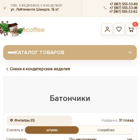
+7 (987) 555-33-89
ПВЗ · ЕЖЕДНЕВНО, С 9:00 ДО 18:00
+7 (987) 555-33-98
ул. Лейтенанта Шмидта, 1Б к1
+7 (987) 555-33-62
0
КАТАЛОГ ТОВАРОВ
Снеки и кондитерские изделия
Батончики
⚙ Фильтры (0)
Найдено
31 товар
Считать в:
штуках
коробках
Сортировать