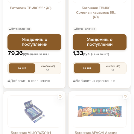
Батончик ТВИКС 55г (40)
Батончик ТВИКС
Соленая карамель 55г
(40)
Нет в наличии
Нет в наличии
Уведомить о
Уведомить о
поступлении
поступлении
79,26
1,33
руб.
руб.
(цена за шт.)
(цена за шт.)
коробка
(40)
коробка
(40)
за шт.
за шт.
⇄
Добавить к сравнению
⇄
Добавить к сравнению
Батончик MILKY WAY 1+1
Батончик APACHI Арахис