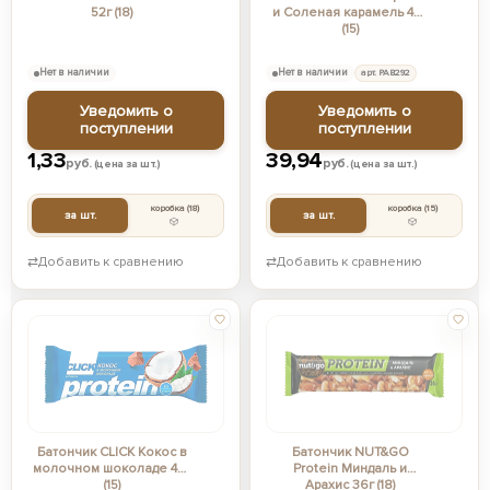
52г (18)
и Соленая карамель 40г
(15)
Нет в наличии
Нет в наличии
арт. РАВ292
Уведомить о
Уведомить о
поступлении
поступлении
1,33
39,94
руб.
руб.
(цена за шт.)
(цена за шт.)
коробка
(18)
коробка
(15)
за шт.
за шт.
⇄
Добавить к сравнению
⇄
Добавить к сравнению
Батончик CLICK Кокос в
Батончик NUT&GO
молочном шоколаде 40г
Protein Миндаль и
(15)
Арахис 36г (18)