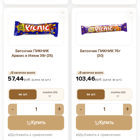
Батончик ПИКНИК
Батончик ПИКНИК 76г
Арахис и Изюм 38г (35)
(30)
В наличии много
В наличии много
57,44
103,46
руб.
руб.
(цена за шт.)
(цена за шт.)
коробка
(35)
коробка
(30)
за шт.
за шт.
-
+
-
+
Купить
Купить
⇄
Добавить к сравнению
⇄
Добавить к сравнению