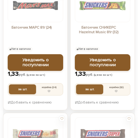
Батончик МАРС 81г (24)
Батончик СНИКЕРС
Hazelnut Music 81г (32)
Нет в наличии
Нет в наличии
Уведомить о
Уведомить о
поступлении
поступлении
1,33
1,33
руб.
руб.
(цена за шт.)
(цена за шт.)
коробка
(24)
коробка
(32)
за шт.
за шт.
⇄
Добавить к сравнению
⇄
Добавить к сравнению