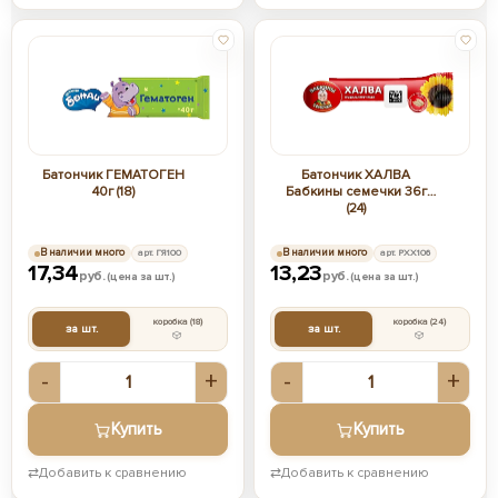
Батончик ГЕМАТОГЕН
Батончик ХАЛВА
40г (18)
Бабкины семечки 36г
(24)
В наличии много
арт. ГЯ100
В наличии много
арт. РХХ106
17,34
13,23
руб.
руб.
(цена за шт.)
(цена за шт.)
коробка
(18)
коробка
(24)
за шт.
за шт.
-
+
-
+
Купить
Купить
⇄
Добавить к сравнению
⇄
Добавить к сравнению