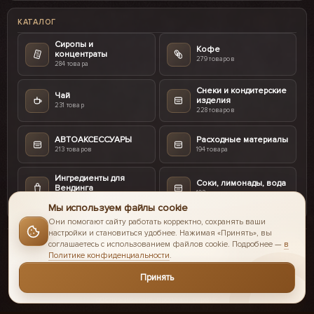
КАТАЛОГ
Сиропы и
Кофе
концентраты
279 товаров
284 товара
Снеки и кондитерские
Чай
изделия
231 товар
228 товаров
АВТОАКСЕССУАРЫ
Расходные материалы
213 товаров
194 товара
Ингредиенты для
Соки, лимонады, вода
Вендинга
103 товара
187 товаров
Мы используем файлы cookie
Они помогают сайту работать корректно, сохранять ваши
настройки и становиться удобнее. Нажимая «Принять», вы
соглашаетесь с использованием файлов cookie. Подробнее —
в
Политике конфиденциальности
.
© 2016-2026 II Coffee интернет-магазин.
Принять
Все для вендинга - кофейные и торговые автоматы: установка,
обслуживание, продажа, сервис