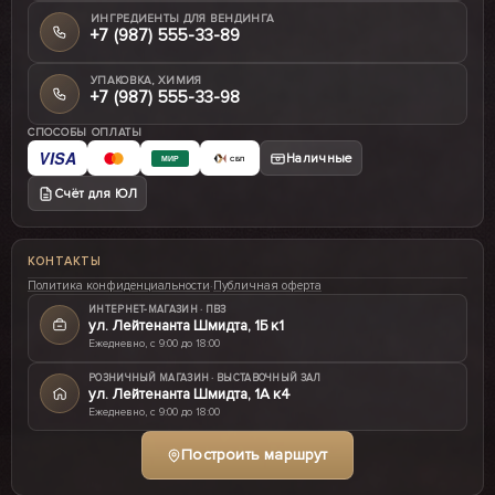
ИНГРЕДИЕНТЫ ДЛЯ ВЕНДИНГА
+7 (987) 555-33-89
УПАКОВКА, ХИМИЯ
+7 (987) 555-33-98
СПОСОБЫ ОПЛАТЫ
VISA
Наличные
МИР
СБП
Счёт для ЮЛ
КОНТАКТЫ
Политика конфиденциальности
·
Публичная оферта
ИНТЕРНЕТ-МАГАЗИН · ПВЗ
ул. Лейтенанта Шмидта, 1Б к1
Ежедневно, с 9:00 до 18:00
РОЗНИЧНЫЙ МАГАЗИН · ВЫСТАВОЧНЫЙ ЗАЛ
ул. Лейтенанта Шмидта, 1А к4
Ежедневно, с 9:00 до 18:00
Построить маршрут