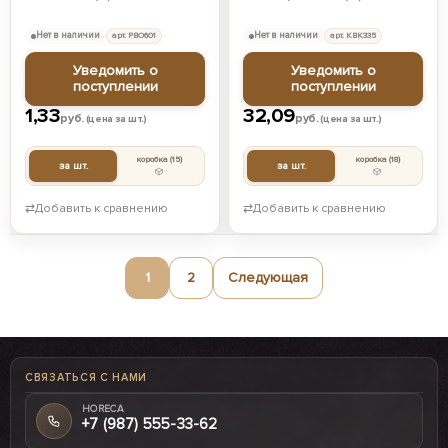
Нет в наличии
арт. РВО601
Нет в наличии
арт. КВК335
Уведомить о
Уведомить о
поступлении
поступлении
1,33
32,09
руб.
руб.
(цена за шт.)
(цена за шт.)
коробка
(15)
коробка
(18)
за шт.
за шт.
⇄
Добавить к сравнению
⇄
Добавить к сравнению
1
2
Следующая
СВЯЗАТЬСЯ С НАМИ
HORECA
+7 (987) 555-33-62