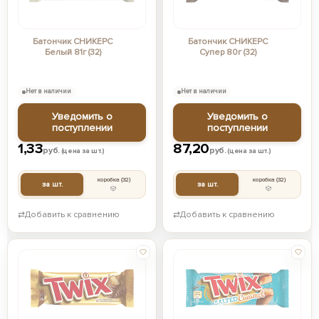
Батончик СНИКЕРС
Батончик СНИКЕРС
Белый 81г (32)
Супер 80г (32)
Нет в наличии
Нет в наличии
Уведомить о
Уведомить о
поступлении
поступлении
1,33
87,20
руб.
руб.
(цена за шт.)
(цена за шт.)
коробка
(32)
коробка
(32)
за шт.
за шт.
⇄
Добавить к сравнению
⇄
Добавить к сравнению