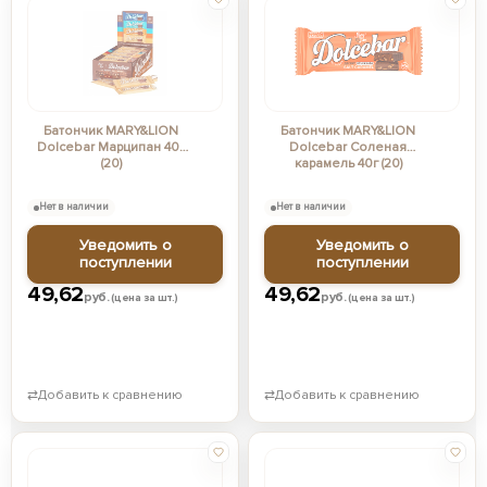
Батончик MARY&LION
Батончик MARY&LION
Dolcebar Марципан 40г
Dolcebar Соленая
(20)
карамель 40г (20)
Нет в наличии
Нет в наличии
Уведомить о
Уведомить о
поступлении
поступлении
49,62
49,62
руб.
руб.
(цена за шт.)
(цена за шт.)
⇄
Добавить к сравнению
⇄
Добавить к сравнению