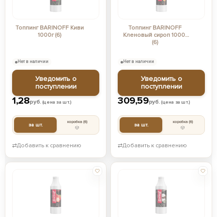
Топпинг BARINOFF Киви
Топпинг BARINOFF
1000г (6)
Кленовый сироп 1000г
(6)
Нет в наличии
Нет в наличии
Уведомить о
Уведомить о
поступлении
поступлении
1,28
309,59
руб.
руб.
(цена за шт.)
(цена за шт.)
коробка
(6)
коробка
(6)
за шт.
за шт.
⇄
Добавить к сравнению
⇄
Добавить к сравнению