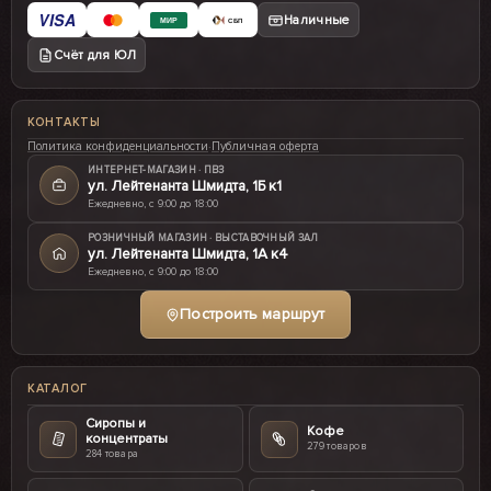
VISA
Наличные
МИР
СБП
Счёт для ЮЛ
КОНТАКТЫ
Политика конфиденциальности
·
Публичная оферта
ИНТЕРНЕТ-МАГАЗИН · ПВЗ
ул. Лейтенанта Шмидта, 1Б к1
Ежедневно, с 9:00 до 18:00
РОЗНИЧНЫЙ МАГАЗИН · ВЫСТАВОЧНЫЙ ЗАЛ
ул. Лейтенанта Шмидта, 1А к4
Ежедневно, с 9:00 до 18:00
Построить маршрут
КАТАЛОГ
Сиропы и
Кофе
концентраты
279 товаров
284 товара