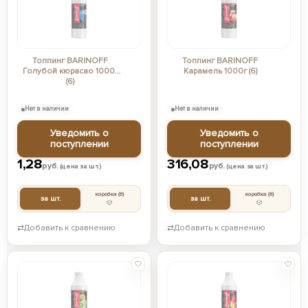
Топпинг BARINOFF
Топпинг BARINOFF
Голубой кюрасао 1000г
Карамель 1000г (6)
(6)
Нет в наличии
Нет в наличии
Уведомить о
Уведомить о
поступлении
поступлении
1,28
316,08
руб.
руб.
(цена за шт.)
(цена за шт.)
коробка
(6)
коробка
(6)
за шт.
за шт.
⇄
Добавить к сравнению
⇄
Добавить к сравнению