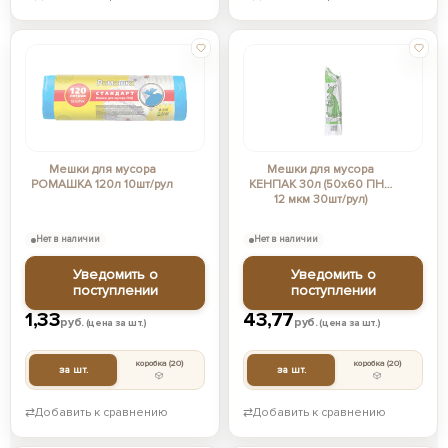
Мешки для мусора
Мешки для мусора
РОМАШКА 120л 10шт/рул
КЕНПАК 30л (50х60 ПНД
12 мкм 30шт/рул)
Нет в наличии
Нет в наличии
Уведомить о
Уведомить о
поступлении
поступлении
1,33
43,77
руб.
руб.
(цена за шт.)
(цена за шт.)
коробка
(20)
коробка
(20)
за шт.
за шт.
⇄
Добавить к сравнению
⇄
Добавить к сравнению