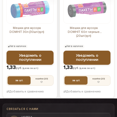
Мешки для мусора
Мешки для мусора
DOMHIT 30л (30шт/рул)
DOMHIT 60л черные
(20шт/рул)
Нет в наличии
Нет в наличии
Уведомить о
Уведомить о
поступлении
поступлении
1,33
1,33
руб.
руб.
(цена за шт.)
(цена за шт.)
коробка
(20)
коробка
(20)
за шт.
за шт.
⇄
Добавить к сравнению
⇄
Добавить к сравнению
СВЯЗАТЬСЯ С НАМИ