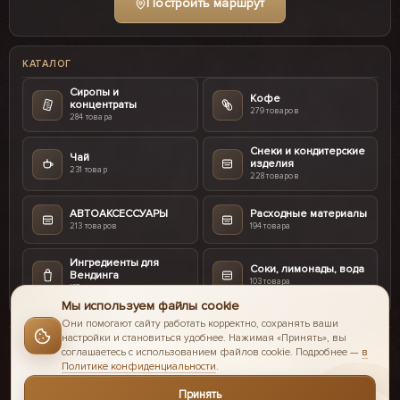
Построить маршрут
КАТАЛОГ
Сиропы и
Кофе
концентраты
279 товаров
284 товара
Снеки и кондитерские
Чай
изделия
231 товар
228 товаров
АВТОАКСЕССУАРЫ
Расходные материалы
213 товаров
194 товара
Ингредиенты для
Соки, лимонады, вода
Вендинга
103 товара
187 товаров
Мы используем файлы cookie
Они помогают сайту работать корректно, сохранять ваши
настройки и становиться удобнее. Нажимая «Принять», вы
соглашаетесь с использованием файлов cookie. Подробнее —
в
Политике конфиденциальности
.
© 2016-2026 II Coffee интернет-магазин.
Принять