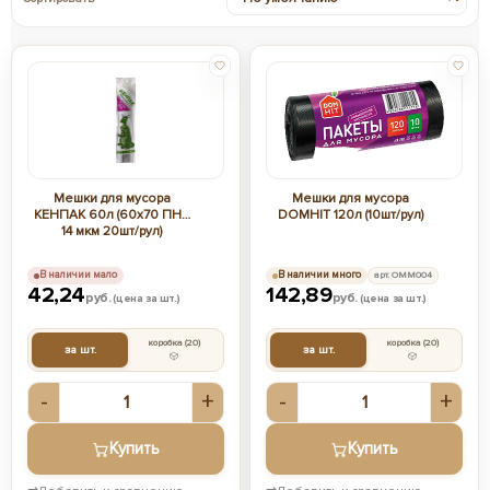
Мешки для мусора
Мешки для мусора
КЕНПАК 60л (60х70 ПНД
DOMHIT 120л (10шт/рул)
14 мкм 20шт/рул)
В наличии мало
В наличии много
арт. ОММ004
42,24
142,89
руб.
руб.
(цена за шт.)
(цена за шт.)
коробка
(20)
коробка
(20)
за шт.
за шт.
-
+
-
+
Купить
Купить