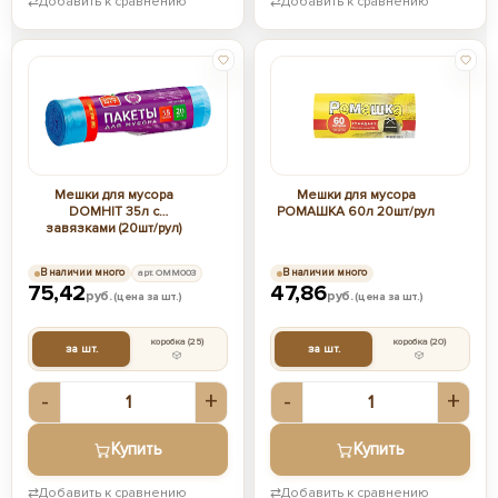
⇄
Добавить к сравнению
⇄
Добавить к сравнению
Мешки для мусора
Мешки для мусора
DOMHIT 35л с
РОМАШКА 60л 20шт/рул
завязками (20шт/рул)
В наличии много
арт. ОММ003
В наличии много
75,42
47,86
руб.
руб.
(цена за шт.)
(цена за шт.)
коробка
(25)
коробка
(20)
за шт.
за шт.
-
+
-
+
Купить
Купить
⇄
Добавить к сравнению
⇄
Добавить к сравнению