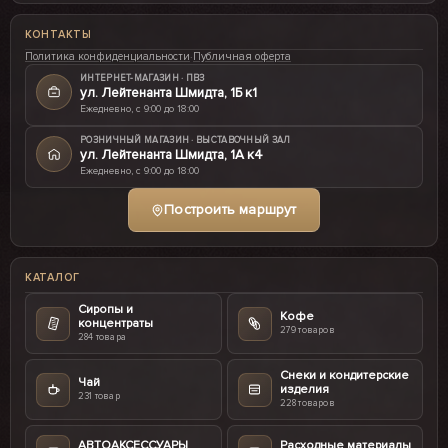
КОНТАКТЫ
Политика конфиденциальности
·
Публичная оферта
ИНТЕРНЕТ-МАГАЗИН · ПВЗ
ул. Лейтенанта Шмидта, 1Б к1
Ежедневно, с 9:00 до 18:00
РОЗНИЧНЫЙ МАГАЗИН · ВЫСТАВОЧНЫЙ ЗАЛ
ул. Лейтенанта Шмидта, 1А к4
Ежедневно, с 9:00 до 18:00
Построить маршрут
КАТАЛОГ
Сиропы и
Кофе
концентраты
279 товаров
284 товара
Снеки и кондитерские
Чай
изделия
231 товар
228 товаров
АВТОАКСЕССУАРЫ
Расходные материалы