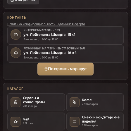
КОНТАКТЫ
Политика конфиденциальности
·
Публичная оферта
ИНТЕРНЕТ-МАГАЗИН · ПВЗ
ул. Лейтенанта Шмидта, 1Б к1
Ежедневно, с 9:00 до 18:00
РОЗНИЧНЫЙ МАГАЗИН · ВЫСТАВОЧНЫЙ ЗАЛ
ул. Лейтенанта Шмидта, 1А к4
Ежедневно, с 9:00 до 18:00
Построить маршрут
КАТАЛОГ
Сиропы и
Кофе
концентраты
279 товаров
284 товара
Снеки и кондитерские
Чай
изделия
231 товар
228 товаров