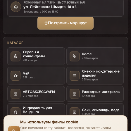
РОЗНИЧНЫЙ МАГАЗИН · ВЫСТАВОЧНЫЙ ЗАЛ
ул. Лейтенанта Шмидта, 1А к4
Ежедневно, с 9:00 до 18:00
Построить маршрут
КАТАЛОГ
Сиропы и
Кофе
концентраты
279 товаров
284 товара
Снеки и кондитерские
Чай
изделия
231 товар
228 товаров
АВТОАКСЕССУАРЫ
Расходные материалы
213 товаров
194 товара
Ингредиенты для
Соки, лимонады, вода
Вендинга
103 товара
187 товаров
Мы используем файлы cookie
Они помогают сайту работать корректно, сохранять ваши