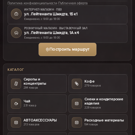
Политика конфиденциальности
·
Публичная оферта
ИНТЕРНЕТ-МАГАЗИН · ПВЗ
ул. Лейтенанта Шмидта, 1Б к1
Ежедневно, с 9:00 до 18:00
РОЗНИЧНЫЙ МАГАЗИН · ВЫСТАВОЧНЫЙ ЗАЛ
ул. Лейтенанта Шмидта, 1А к4
Ежедневно, с 9:00 до 18:00
Построить маршрут
КАТАЛОГ
Сиропы и
Кофе
концентраты
279 товаров
284 товара
Снеки и кондитерские
Чай
изделия
231 товар
228 товаров
АВТОАКСЕССУАРЫ
Расходные материалы
213 товаров
194 товара